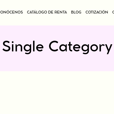
CONÓCENOS
CATÁLOGO DE RENTA
BLOG
COTIZACIÓN
Ar
Me
Ni
Arcos
Servicios de
Single Category
Pa
Decoración
Mesas
Ta
Niños
Tre
Paredes
Ese
Tarimas
Treatwalls
Esenciales