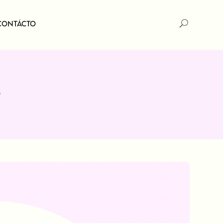
CONTÁCTO
cos
Servicios de
Envíanos un
Decoración
Mensaje
sas
ños
Envíanos un
b
redes
Mensaje
rimas
atwalls
nciales