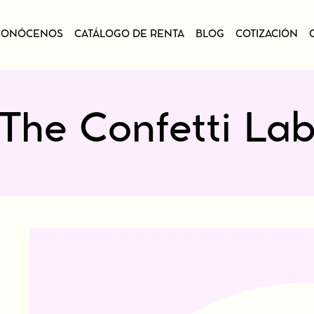
CONÓCENOS
CATÁLOGO DE RENTA
BLOG
COTIZACIÓN
Ar
Me
Ni
Arcos
Servicios de
The Confetti La
Pa
Decoración
Mesas
Ta
Niños
Tre
Paredes
Ese
Tarimas
Treatwalls
Esenciales